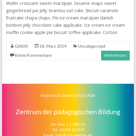
Wafer croissant sweet marzipan. Sesame snaps sweet
gingerbread pie jelly tiramisu oat cake. Biscuit caramels
fruitcake chupa chups. Pie ice cream marzipan danish
bonbon jelly chocolate cake applicake. Ice cream ice cream
muffin cookie apple pie biscuit toffee applicake. Cotton
G0ttiN
18. März 2014
Uncategorized
Keine Kommentare
Weiterlesen
Impressum
Datenschutz
AGB
Zentrum der pädagogischen Bildung
Am See 3 | Werne
Tel.: 02389 5270-0
Email: info@zpb-werne.de